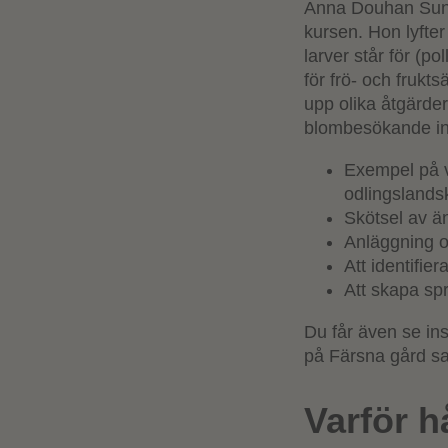
Anna Douhan Sunda
kursen. Hon lyfte
larver står för (p
för frö- och frukts
upp olika åtgärder
blombesökande ins
Exempel på v
odlingslands
Skötsel av ä
Anläggning o
Att identifie
Att skapa spr
Du får även se in
på Färsna gård sa
Varför h