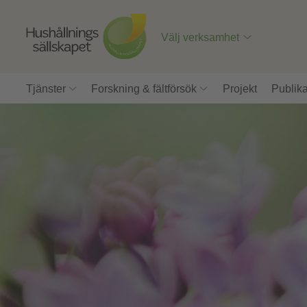
Till
innehåll
på
Välj verksamhet
sidan
Tjänster
Forskning & fältförsök
Projekt
Publika