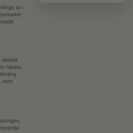
 många är i
gräsmarker
enaste
 ideella
io hästar,
åtteräng
a, men
läsningen,
linerande