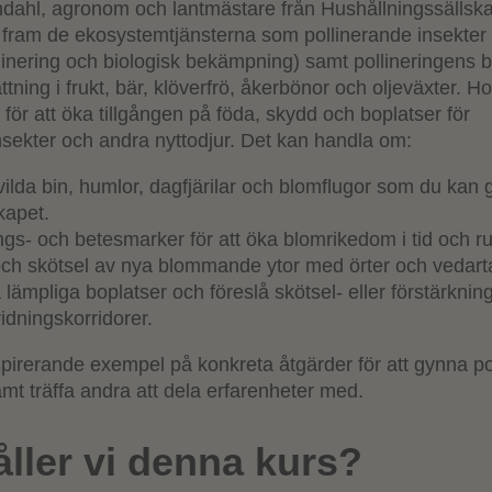
hl, agronom och lantmästare från Hushållningssällskap
r fram de ekosystemtjänsterna som pollinerande insekter
ollinering och biologisk bekämpning) samt pollineringens 
ättning i frukt, bär, klöverfrö, åkerbönor och oljeväxter. H
 för att öka tillgången på föda, skydd och boplatser för
ekter och andra nyttodjur. Det kan handla om:
ilda bin, humlor, dagfjärilar och blomflugor som du kan 
kapet.
ngs- och betesmarker för att öka blomrikedom i tid och r
ch skötsel av nya blommande ytor med örter och vedart
ra lämpliga boplatser och föreslå skötsel- eller förstärknin
idningskorridorer.
spirerande exempel på konkreta åtgärder för att gynna po
mt träffa andra att dela erfarenheter med.
åller vi denna kurs?