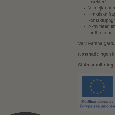
insekter!
Vi mejlar ut 
Praktiska frå
kontaktuppgif
Aktiviteten 
jordbrukspol
Var:
Färsna gård, 
Kostnad:
Ingen k
Sista anmälning