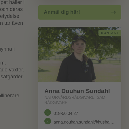
et håller i
 och deras
Anmäl dig här!
betydelse
on tar även
KONTAKT
gynna i
um.
ade växter.
gsåtgärder.
Anna Douhan Sundahl
llinerare
NATURVÅRDSRÅDGIVARE, SAM-
RÅDGIVARE
018-56 04 27
anna.douhan.sundahl@hushallningssallskapet.se