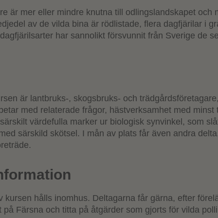
are är mer eller mindre knutna till odlingslandskapet och
djedel av de vilda bina är rödlistade, flera dagfjärilar i 
dagfjärilsarter har sannolikt försvunnit från Sverige de s
rsen är lantbruks-, skogsbruks- och trädgårdsföretagare,
betar med relaterade frågor, hästverksamhet med minst t
särskilt värdefulla marker ur biologisk synvinkel, som sl
med särskild skötsel. I mån av plats får även andra delt
reträde.
information
v kursen hålls inomhus. Deltagarna får gärna, efter före
t på Färsna och titta på åtgärder som gjorts för vilda pol