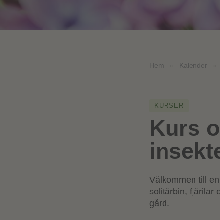
Hem
»
Kalender
»
KURSER
Kurs o
insekt
Välkommen till en 
solitärbin, fjäril
gård.