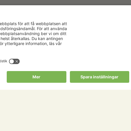
Aktuellt
Om oss
Karriär
Verksamhe
Nyheter
Om Hushåll
Kalender
Hushållnin
Förbund
Publikationer
Tjänster
Press & media
Välkommen t
Copyright Hushållningssällskapens Förbund 2026