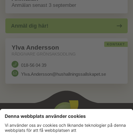
Anmälan senast 3 september
Anmäl dig här!
KONTAKT
Ylva Andersson
RÅDGIVARE GRÖNSAKSODLING
018-56 04 39
Ylva.Andersson@hushallningssallskapet.se