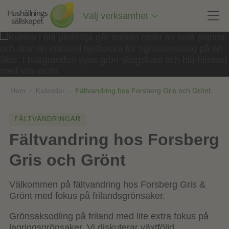
Till
innehåll
Välj verksamhet
på
sidan
Hem
»
Kalender
»
Fältvandring hos Forsberg Gris och Grönt
FÄLTVANDRINGAR
Fältvandring hos Forsberg
Gris och Grönt
Välkommen på fältvandring hos Forsberg Gris &
Grönt med fokus på frilandsgrönsaker.
Grönsaksodling på friland med lite extra fokus på
lagringsgrönsaker. Vi diskuterar växtföljd,