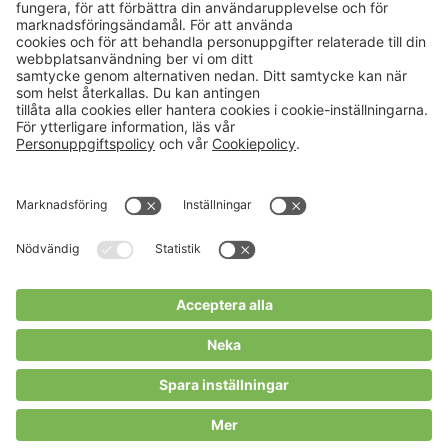
Aktuellt
Om oss
Karriär
Verksamheter
Nyheter
Om Hushållningssällskapet
Kalender
Hushållningssällskapens
Förbund
Publikationer
Tjänster
Press & media
Välkommen till Portalen!
Cookies m.m.
Cookies
Personuppgiftspolicy
Allmänna villkor
Copyright Hushållningssällskapens Förbund 2026