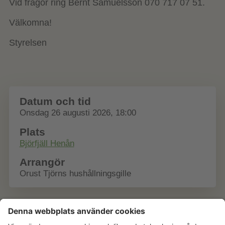
Vid frågor ring Bernt Samuelsson 070 717 07 51.
Välkomna!
Styrelsen
Datum och tid
Onsdag 26 augusti 2026, 18:00
Plats
Björfjäll Henån
Arrangör
Orust Tjörns hushållningsgille