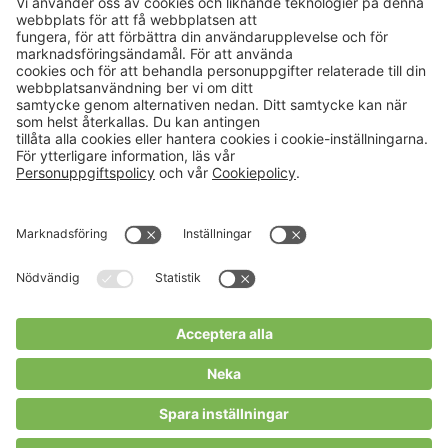
Aktuellt
Om oss
Karriär
Verksamheter
Nyheter
Om Hushållningssällskapet
Kalender
Hushållningssällskapens
Förbund
Publikationer
Tjänster
Press & media
Välkommen till Portalen!
Cookies m.m.
Cookies