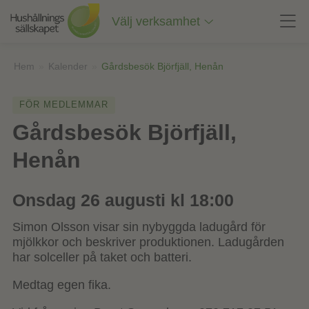
Till
innehåll
Välj verksamhet
på
sidan
Hem
»
Kalender
»
Gårdsbesök Björfjäll, Henån
FÖR MEDLEMMAR
Gårdsbesök Björfjäll,
Henån
Onsdag 26 augusti kl 18:00
Simon Olsson visar sin nybyggda ladugård för
mjölkkor och beskriver produktionen. Ladugården
har solceller på taket och batteri.
Medtag egen fika.