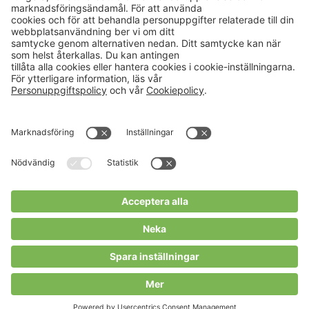
Aktuellt
Om oss
Karriär
Verksamheter
Nyheter
Om Hushållningssällskapet
Kalender
Hushållningssällskapens
Förbund
Publikationer
Tjänster
Press & media
Välkommen till Portalen!
Cookies m.m.
Cookies
Personuppgiftspolicy
Allmänna villkor
Copyright Hushållningssällskapens Förbund 2026