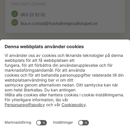
PROJEKTLEDARE
063-15 52 02
lisa.e.conrad@hushallningssallskapet.se
Aktuellt
Om oss
Karriär
Verksamheter