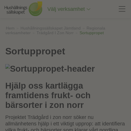
Till
innehåll
Välj verksamhet
på
sidan
Hem
»
Hushållningssällskapet Jämtland
»
Regionala
verksamheter
»
Trädgård I Zon Norr
»
Sortuppropet
Sortuppropet
Hjälp oss kartlägga
framtidens frukt- och
bärsorter i zon norr
Projektet Trädgård i zon norr söker nu
allmänhetens hjälp i ett viktigt upprop: att identifiera
vilka frukt- och bärsorter som klarar vårt nordliga