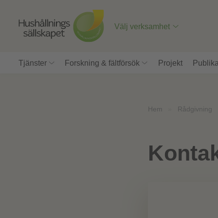
Till
innehåll
på
Välj verksamhet
sidan
Tjänster
Forskning & fältförsök
Projekt
Publika
Hem
»
Rådgivning
Kontak