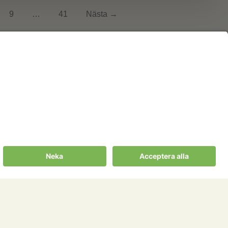
9
…
41
Nästa →
Cookies m.m.
ter
Cookies
ningssällskapet
Personuppgiftspolicy
gssällskapens
Allmänna villkor
ill Portalen!