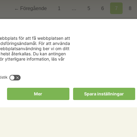
← Föregående
1
…
5
6
7
8
Aktuellt
Om oss
Karriär
Verksamhe
Nyheter
Om Hushåll
Kalender
Hushållnin
Förbund
Publikationer
Tjänster
Press & media
Välkommen t
Copyright Hushållningssällskapens Förbund 2026