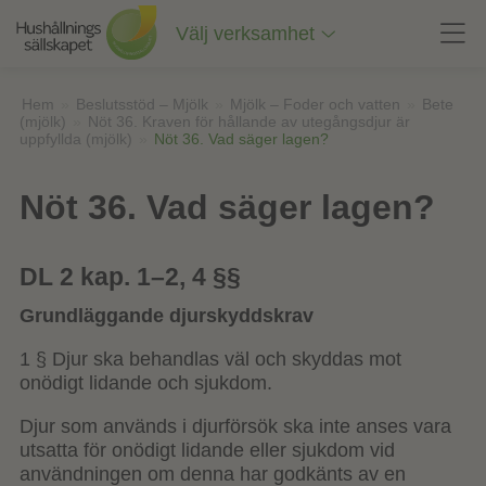
Till
innehåll
Välj verksamhet
på
sidan
Hem
»
Beslutsstöd – Mjölk
»
Mjölk – Foder och vatten
»
Bete
(mjölk)
»
Nöt 36. Kraven för hållande av utegångsdjur är
uppfyllda (mjölk)
»
Nöt 36. Vad säger lagen?
Nöt 36. Vad säger lagen?
DL 2 kap. 1–2, 4 §§
Grundläggande djurskyddskrav
1 § Djur ska behandlas väl och skyddas mot
onödigt lidande och sjukdom.
Djur som används i djurförsök ska inte anses vara
utsatta för onödigt lidande eller sjukdom vid
användningen om denna har godkänts av en