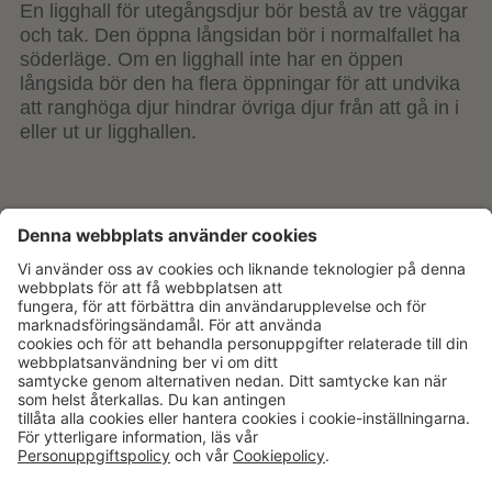
En ligghall för utegångsdjur bör bestå av tre väggar
och tak. Den öppna långsidan bör i normalfallet ha
söderläge. Om en ligghall inte har en öppen
långsida bör den ha flera öppningar för att undvika
att ranghöga djur hindrar övriga djur från att gå in i
eller ut ur ligghallen.