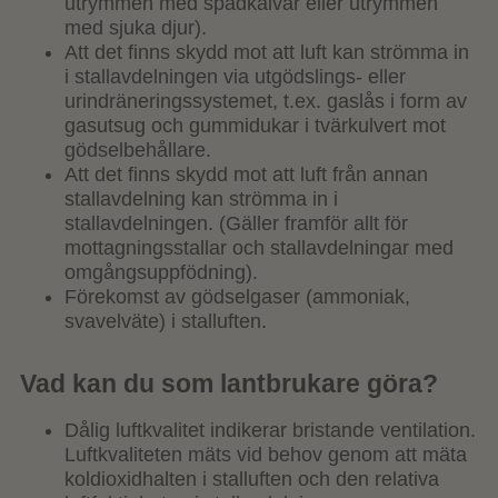
utrymmen med spädkalvar eller utrymmen
med sjuka djur).
Att det finns skydd mot att luft kan strömma in
i stallavdelningen via utgödslings- eller
urindräneringssystemet, t.ex. gaslås i form av
gasutsug och gummidukar i tvärkulvert mot
gödselbehållare.
Att det finns skydd mot att luft från annan
stallavdelning kan strömma in i
stallavdelningen. (Gäller framför allt för
mottagningsstallar och stallavdelningar med
omgångsuppfödning).
Förekomst av gödselgaser (ammoniak,
svavelväte) i stalluften.
Vad kan du som lantbrukare göra?
Dålig luftkvalitet indikerar bristande ventilation.
Luftkvaliteten mäts vid behov genom att mäta
koldioxidhalten i stalluften och den relativa