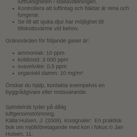
luftfuktigheten i stallavdelningen.
Kontrollera att luftintag och fläktar är rena och
fungerar.
Se till att
sjuka djur har möjlighet till
tillskottsvärme vid behov.
Gränsvärden för
följande gaser är:
ammoniak: 10 ppm
koldioxid: 3 000 ppm
svavelväte: 0,5 ppm
organiskt damm: 10 mg/m³
Önskar du hjälp, kontakta exempelvis en
byggrådgivare
eller motsvarande
.
Spindelnät tyder på dålig
luftgenomströmning.
Källa:Hulsen
, J. (2008).
Kosignaler
:
En praktisk
bok om mjölkföretagande med kon i
fokus.©
Jan
Hulsen
, 11.