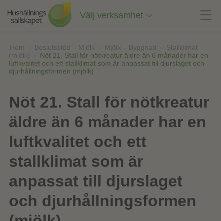
Till
innehåll
Välj verksamhet
på
sidan
Hem
»
Beslutsstöd – Mjölk
»
Mjölk – Byggnad
»
Stallklimat
(mjölk)
»
Nöt 21. Stall för nötkreatur äldre än 6 månader har en
luftkvalitet och ett stallklimat som är anpassat till djurslaget och
djurhållningsformen (mjölk)
Nöt 21. Stall för nötkreatur
äldre än 6 månader har en
luftkvalitet och ett
stallklimat som är
anpassat till djurslaget
och djurhållningsformen
(mjölk)