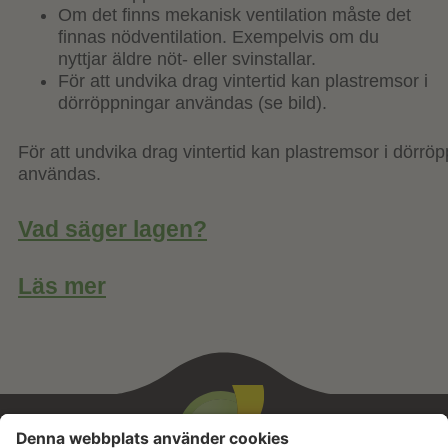
Om det finns mekanisk ventilation måste det
finnas nödventilation. Exempelvis om du
nyttjar äldre nöt- eller svinstallar.
För att undvika drag vintertid kan plastremsor i
dörröppningar användas (se bild).
För att undvika drag vintertid kan plastremsor i dörrö
användas.
Vad säger lagen?
Läs mer