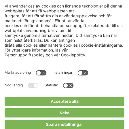
Aktuellt
Om oss
Karriär
Verksamheter
Nyheter
Om Hushållningssällskapet
Kalender
Hushållningssällskapens
Förbund
Publikationer
Tjänster
Press & media
Välkommen till Portalen!
Cookies m.m.
Cookies
Personuppgiftspolicy
Allmänna villkor