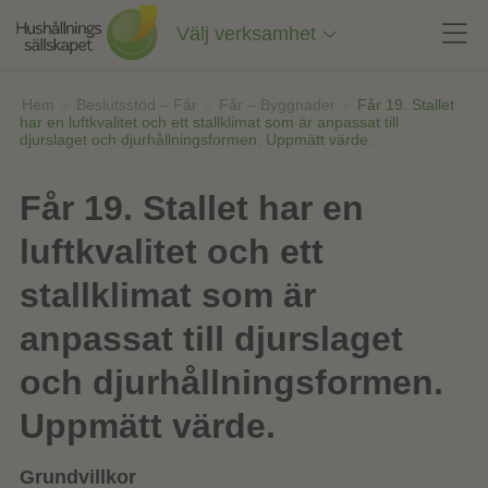
Till
innehåll
Välj verksamhet
på
sidan
Hem
»
Beslutsstöd – Får
»
Får – Byggnader
»
Får 19. Stallet
har en luftkvalitet och ett stallklimat som är anpassat till
djurslaget och djurhållningsformen. Uppmätt värde.
Får 19. Stallet har en
luftkvalitet och ett
stallklimat som är
anpassat till djurslaget
och djurhållningsformen.
Uppmätt värde.
Grundvillkor