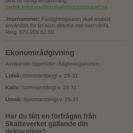
post till fastighetsansvarig:
fredrik.eriksson@hushallningssallskapet.se
Journummer:
Fastighetsjouren skall endast
användas för fel som absolut inte kan vänta.
Ring: 070-209 62 80
Ekonomirådgivning
Avvikande öppettider rådgivningskontor:
Luleå:
Sommarstängt v. 28-31
Kalix:
Sommarstängt v. 28-31
Umeå:
Sommarstängt v. 25-33
Har du fått en förfrågan från
Skatteverket gällande din
deklaration?