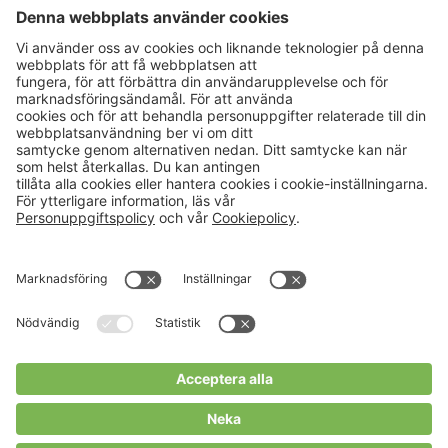
Aktuellt
Om oss
Karriär
Verksamheter
Nyheter
Om Hushållningssällskapet
Kalender
Hushållningssällskapens
Förbund
Publikationer
Tjänster
Press & media
Välkommen till Portalen!