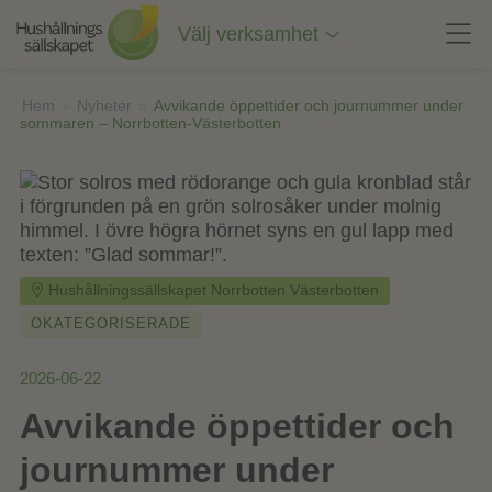
Till
innehåll
Välj verksamhet
på
sidan
Hem
»
Nyheter
»
Avvikande öppettider och journummer under
sommaren – Norrbotten-Västerbotten
Hushållningssällskapet Norrbotten Västerbotten
OKATEGORISERADE
2026-06-22
Avvikande öppettider och
journummer under