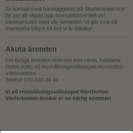
Ta kontakt med handläggaren på Skatteverket och
be om att skjuta upp svarsdatumet ifall det
sammanfaller med vår semester. Vi ger svar på
eventuella frågor så fort vi är tillbaka!
Akuta ärenden
För övriga ärenden som inte kan vänta, kontakta:
Petter Antti, vd Hushållningssällskapet-Norrbotten-
Västerbotten
Telefon 070-530 30 44
Vi på Hushållningssällskapet Norrbotten-
Västerbotten önskar er en härlig sommar!