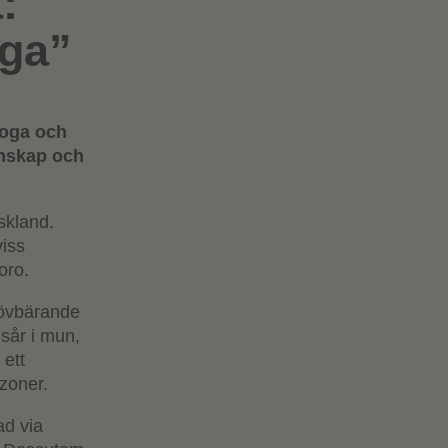
:
iga”
noga och
unskap och
skland.
viss
oro.
lövbärande
 sår i mun,
 ett
szoner.
ad via