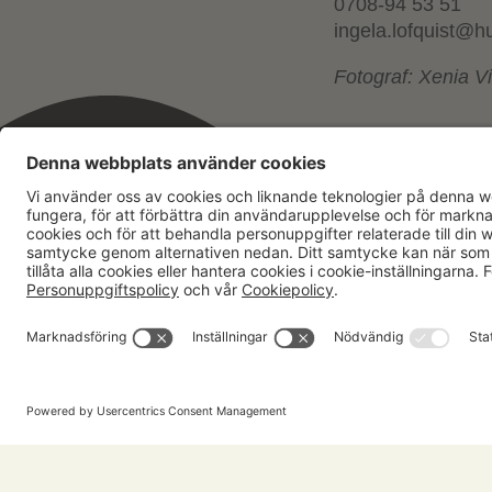
0708-94 53 51
ingela.lofquist@h
Fotograf: Xenia V