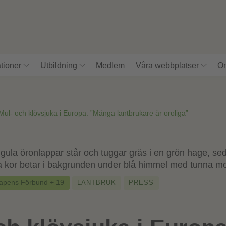
tioner
Utbildning
Medlem
Våra webbplatser
Om
Mul- och klövsjuka i Europa: ”Många lantbrukare är oroliga”
kapens Förbund + 19
LANTBRUK
PRESS