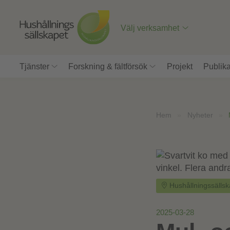
Till
innehåll
på
Välj verksamhet
sidan
Tjänster
Forskning & fältförsök
Projekt
Publika
Hem
»
Nyheter
»
Hushållningssälls
2025-03-28