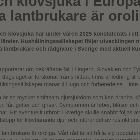
ch klövsjuka i Europa
 lantbrukare är orol
och klövsjuka har under våren 2025 konstaterats i ett
länder. Hushållningssällskapet följer utvecklingen 
stå lantbrukare och rådgivare i Sverige med aktuell k
apporterar om bekräftade fall i Ungern, Slovakien och Ty
dagsläget är förskonat från smittan, finns anledning till 
ningssällskapet manar till lugn och förberedelse – inte 
ka är en mycket smittsam djursjukdom som kan drabba k
r, får, getter och grisar. Symptomen är feber, blåsor och
r. Ett eventuellt utbrott i Sverige skulle snabbt följas av
rtstopp för klövbärande djur och införandet av restriktion
 lantbrukare är oroliga. Vårt råd är att hålla sig uppdater