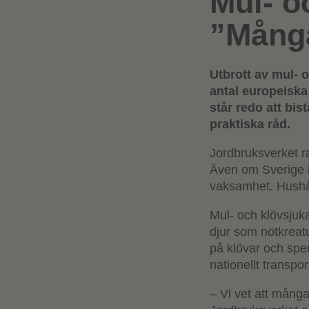
Mul- o
”Många
Utbrott av mul- 
antal
europeiska 
står redo att bi
praktiska råd.
Jordbruksverket r
Även om Sverige i 
vaksamhet. Hushåll
Mul- och klövsju
djur som nötkreatu
på klövar och spena
nationellt transpo
– Vi vet att många