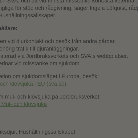
ch SVA, och att vid minsta misstanke kontakta veterinä
lgängliga för stöd och rådgivning, säger Ingela Löfquist, rå
Hushållningssällskapet.
hållare:
ien vid djurkontakt och besök från andra gårdar.
örig trafik till djuranläggningar.
daterad via Jordbruksverkets och SVA:s webbplatser.
erinär vid misstanke om sjukdom.
ation om sjukdomsläget i Europa, besök:
och klövsjuka i EU (sva.se)
m mul- och klövsjuka på Jordbruksverket:
 Mul- och klövsjuka
ksdjur, Hushållningssällskapet