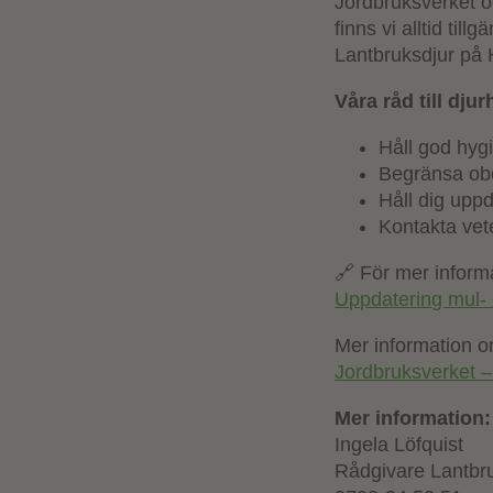
Jordbruksverket o
finns vi alltid til
Lantbruksdjur på 
Våra råd till djur
Håll god hyg
Begränsa obeh
Håll dig upp
Kontakta vet
🔗 För mer inform
Uppdatering mul- 
Mer information o
Jordbruksverket –
Mer information:
Ingela Löfquist
Rådgivare Lantbru