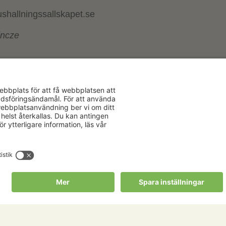
ushallningssallskapet.se
incze
Aktuellt
Om oss
Karriär
Verksamhe
Nyheter
Om Hushåll
Kalender
Hushållnin
Förbund
Publikationer
Tjänster
Press & media
Välkommen t