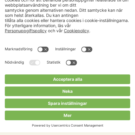
Aktuellt
Om oss
Karriär
Verksamheter
Nyheter
Om Hushållningssällskapet
Kalender
Hushållningssällskapens
Förbund
Publikationer
Tjänster
Press & media
Välkommen till Portalen!
Cookies m.m.
Cookies
Personuppgiftspolicy
Allmänna villkor