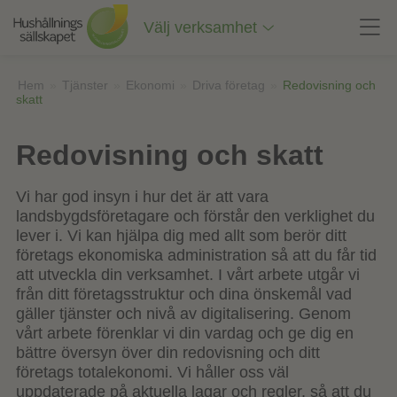
Till
innehåll
Välj verksamhet
på
sidan
Hem
»
Tjänster
»
Ekonomi
»
Driva företag
»
Redovisning och
skatt
Redovisning och skatt
Vi har god insyn i hur det är att vara
landsbygdsföretagare och förstår den verklighet du
lever i. Vi kan hjälpa dig med allt som berör ditt
företags ekonomiska administration så att du får tid
att utveckla din verksamhet. I vårt arbete utgår vi
från ditt företagsstruktur och dina önskemål vad
gäller tjänster och nivå av digitalisering. Genom
vårt arbete förenklar vi din vardag och ge dig en
bättre översyn över din redovisning och ditt
företags totalekonomi. Vi håller oss väl
uppdaterade på aktuella lagar och regler, så att du