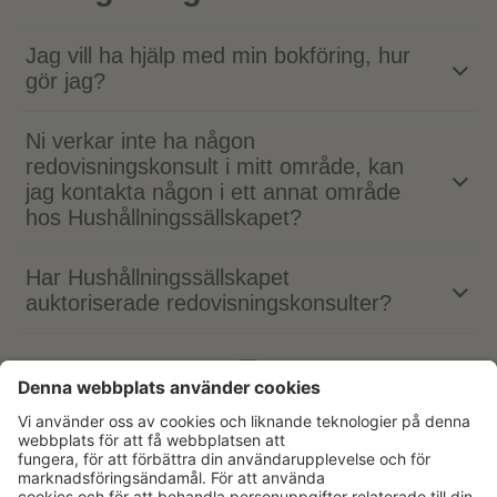
Jag vill ha hjälp med min bokföring, hur
gör jag?
Ni verkar inte ha någon
redovisningskonsult i mitt område, kan
jag kontakta någon i ett annat område
hos Hushållningssällskapet?
Har Hushållningssällskapet
auktoriserade redovisningskonsulter?