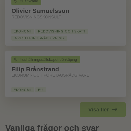
HIR Skåne
Olivier Samuelsson
REDOVISNINGSKONSULT
EKONOMI
REDOVISNING OCH SKATT
INVESTERINGSRÅDGIVNING
Hushållningssällskapet Jönköping
Filip Brånstrand
EKONOMI- OCH FÖRETAGSRÅDGIVARE
EKONOMI
EU
Visa fler
Vanliga frågor och svar