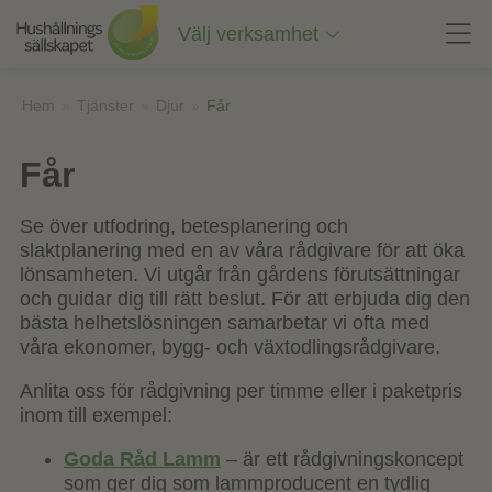
Till
innehåll
Välj verksamhet
på
sidan
Hem
»
Tjänster
»
Djur
»
Får
Får
Se över utfodring, betesplanering och
slaktplanering med en av våra rådgivare för att öka
lönsamheten. Vi utgår från gårdens förutsättningar
och guidar dig till rätt beslut. För att erbjuda dig den
bästa helhetslösningen samarbetar vi ofta med
våra ekonomer, bygg- och växtodlingsrådgivare.
Anlita oss för rådgivning per timme eller i paketpris
inom till exempel:
Goda Råd Lamm
– är ett rådgivningskoncept
som ger dig som lammproducent en tydlig