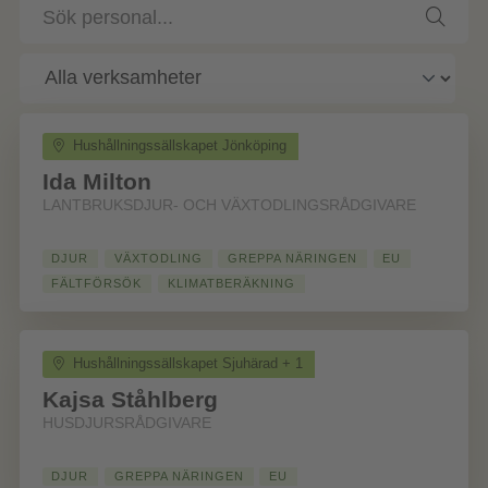
Sök
personal
Hushållningssällskapet Jönköping
Ida Milton
LANTBRUKSDJUR- OCH VÄXTODLINGSRÅDGIVARE
DJUR
VÄXTODLING
GREPPA NÄRINGEN
EU
FÄLTFÖRSÖK
KLIMATBERÄKNING
Hushållningssällskapet Sjuhärad + 1
Kajsa Ståhlberg
HUSDJURSRÅDGIVARE
DJUR
GREPPA NÄRINGEN
EU