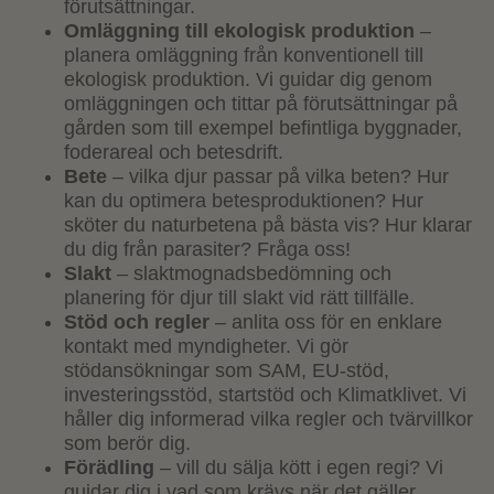
förutsättningar.
Omläggning till ekologisk produktion
–
planera omläggning från konventionell till
ekologisk produktion. Vi guidar dig genom
omläggningen och tittar på förutsättningar på
gården som till exempel befintliga byggnader,
foderareal och betesdrift.
Bete
– vilka djur passar på vilka beten? Hur
kan du optimera betesproduktionen? Hur
sköter du naturbetena på bästa vis? Hur klarar
du dig från parasiter? Fråga oss!
Slakt
– slaktmognadsbedömning och
planering för djur till slakt vid rätt tillfälle.
Stöd och regler
– anlita oss för en enklare
kontakt med myndigheter. Vi gör
stödansökningar som SAM, EU-stöd,
investeringsstöd, startstöd och Klimatklivet. Vi
håller dig informerad vilka regler och tvärvillkor
som berör dig.
Förädling
– vill du sälja kött i egen regi? Vi
guidar dig i vad som krävs när det gäller