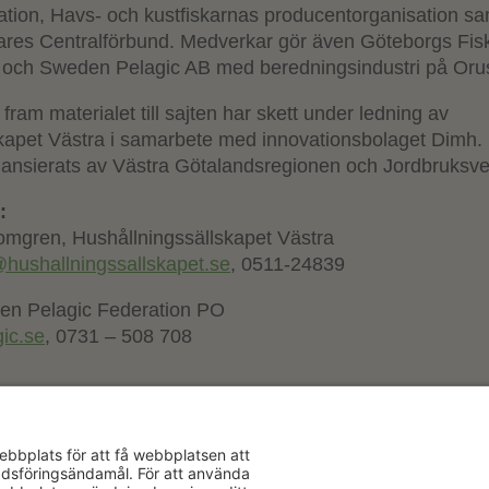
tion, Havs- och kustfiskarnas producentorganisation sa
kares Centralförbund. Medverkar gör även Göteborgs Fis
 och Sweden Pelagic AB med beredningsindustri på Orus
 fram materialet till sajten har skett under ledning av
kapet Västra i samarbete med innovationsbolaget Dimh.
nansierats av Västra Götalandsregionen och Jordbruksve
:
omgren, Hushållningssällskapet Västra
hushallningssallskapet.se
, 0511-24839
en Pelagic Federation PO
ic.se
, 0731 – 508 708