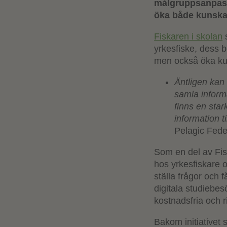
målgruppsanpassa
öka både kunskap
Fiskaren i skolan
s
yrkesfiske, dess b
men också öka kun
Äntligen kan
samla informa
finns en star
information t
Pelagic Fede
Som en del av Fis
hos yrkesfiskare o
ställa frågor och f
digitala studiebes
kostnadsfria och ri
Bakom initiativet