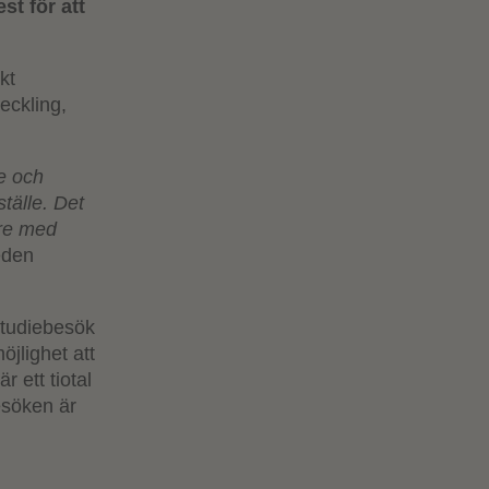
st för att
kt
eckling,
.
e och
tälle. Det
are med
eden
studiebesök
öjlighet att
r ett tiotal
esöken är