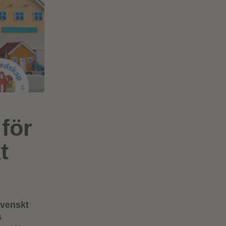
 för
t
svenskt
s