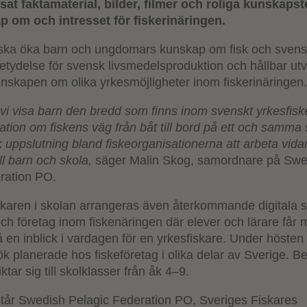
t faktamaterial, bilder, filmer och roliga kunskapste
 om och intresset för fiskerinäringen.
ka öka barn och ungdomars kunskap om fisk och svens
etydelse för svensk livsmedelsproduktion och hållbar utv
skapen om olika yrkesmöjligheter inom fiskerinäringen
 vi visa barn den bredd som finns inom svenskt yrkesfisk
tion om fiskens väg från båt till bord på ett och samma s
k uppslutning bland fiskeorganisationerna att arbeta vid
ill barn och skola,
säger Malin Skog, samordnare på Sw
ration PO.
karen i skolan arrangeras även återkommande digitala 
ch företag inom fiskenäringen där elever och lärare får m
å en inblick i vardagen för en yrkesfiskare. Under hösten ä
ök planerade hos fiskeföretag i olika delar av Sverige. B
ktar sig till skolklasser från åk 4–9.
 står Swedish Pelagic Federation PO, Sveriges Fiskares