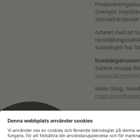
Producentorganisa
Sveriges Insjöfis
Sjömatfrämjandet
Arbetet med att ta
Hushållningssälls
Satsningen har fi
Kontaktpersoner
Sabina Hualpa Bl
sabina.blomgren@
Malin Skog, Swed
malin.skog@pelag