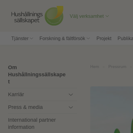
Till
innehåll
på
Välj verksamhet
sidan
Tjänster
Forskning & fältförsök
Projekt
Publika
Hem
»
Pressrum
Om
Hushållningssällskape
t
Karriär
Press & media
International partner
information