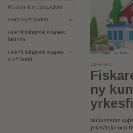
Mässor & mötesplatser
Remissyttranden
Hushållningssällskapets
historia
Hushållningssällskapen
s Förbund
2023-09-01
Fiskar
ny kun
yrkesf
Nu lanseras sajt
yrkesfiske och fi