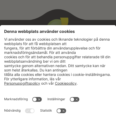
Aktuellt
Om oss
Karriär
Verksamheter
Nyheter
Om Hushållningssällskapet
Kalender
Hushållningssällskapens
Förbund
Publikationer
Tjänster
Press & media
Välkommen till Portalen!