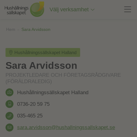
Till
innehåll
Välj verksamhet
på
sidan
Hem
»
Sara Arvidsson
Hushållningssällskapet Halland
Sara Arvidsson
PROJEKTLEDARE OCH FÖRETAGSRÅDGIVARE
(FÖRÄLDRALEDIG)
Hushållningssällskapet Halland
0736-20 59 75
035-465 25
sara.arvidsson@hushallningssallskapet.se