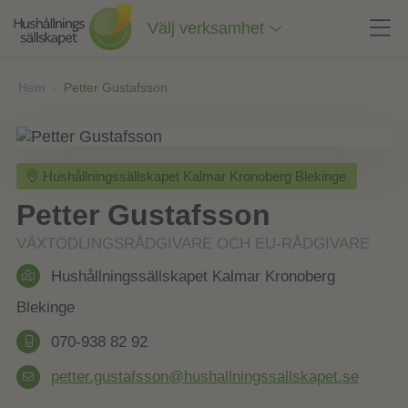
Till
innehåll
Välj verksamhet
på
sidan
Hem
»
Petter Gustafsson
Hushållningssällskapet Kalmar Kronoberg Blekinge
Petter Gustafsson
VÄXTODLINGSRÅDGIVARE OCH EU-RÅDGIVARE
Hushållningssällskapet Kalmar Kronoberg
Blekinge
070-938 82 92
petter.gustafsson@hushallningssallskapet.se