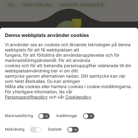
EU
VÄXTODLING
GREPPA NÄRINGEN
Aktuellt
Om oss
Karriär
Verksamheter
Nyheter
Om Hushållningssällskapet
Kalender
Hushållningssällskapens
Förbund
Publikationer
Tjänster
Press & media
Välkommen till Portalen!