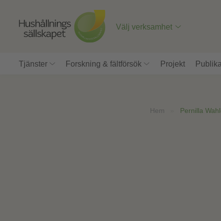
Till
innehåll
på
Välj verksamhet
sidan
Tjänster
Forskning & fältförsök
Projekt
Publika
Hem
»
Pernilla Wahl