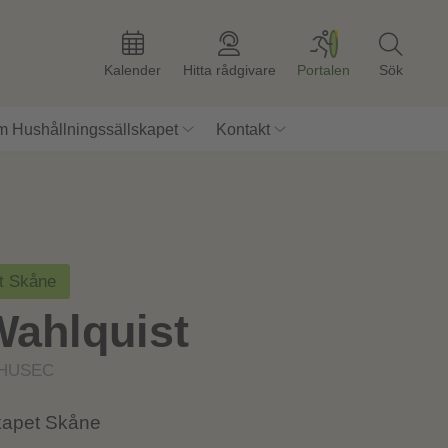
Kalender
Hitta rådgivare
Portalen
Sök
 Hushållningssällskapet
Kontakt
et Skåne
Wahlquist
HUSEC
kapet Skåne