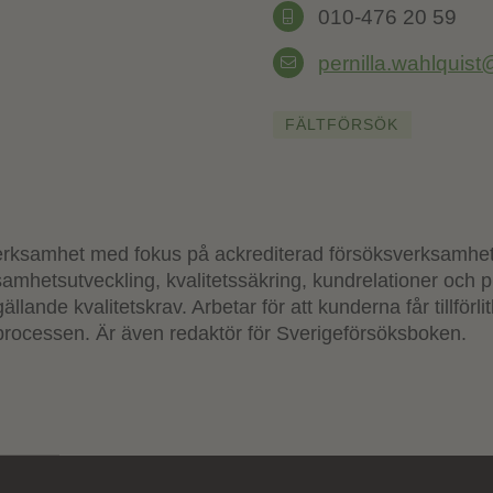
010-476 20 59
pernilla.wahlquist
FÄLTFÖRSÖK
ksamhet med fokus på ackrediterad försöksverksamhet i
amhetsutveckling, kvalitetssäkring, kundrelationer och p
llande kvalitetskrav. Arbetar för att kunderna får tillförl
rocessen. Är även redaktör för Sverigeförsöksboken.