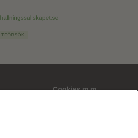
allningssallskapet.se
LTFÖRSÖK
Cookies m.m.
ter
Cookies
ningssällskapet
Personuppgiftspolicy
gssällskapens
Allmänna villkor