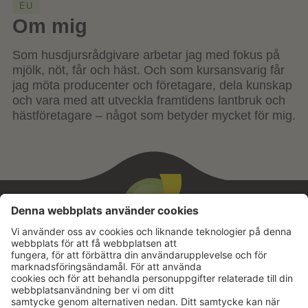
EU
Om mig
Som husdjursrådgivare arbetar jag med fokus på
mjölk, nöt, får och häst. Och som kursansvarig får
jag möta producenter och företagare, dela kunskap
och vara med att utveckla framtidens lantbruk och
hästföretagare – något som betyder mycket för mig.