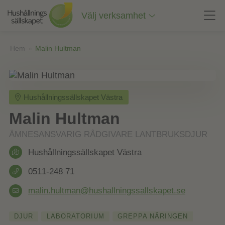
Till
innehåll
Välj verksamhet
på
sidan
Hem
»
Malin Hultman
Hushållningssällskapet Västra
Malin Hultman
ÄMNESANSVARIG RÅDGIVARE LANTBRUKSDJUR
Hushållningssällskapet Västra
0511-248 71
malin.hultman@hushallningssallskapet.se
DJUR
LABORATORIUM
GREPPA NÄRINGEN