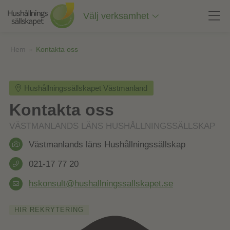
Till
innehåll
Välj verksamhet
på
sidan
Hem
»
Kontakta oss
Hushållningssällskapet Västmanland
Kontakta oss
VÄSTMANLANDS LÄNS HUSHÅLLNINGSSÄLLSKAP
Västmanlands läns Hushållningssällskap
021-17 77 20
hskonsult@hushallningssallskapet.se
HIR REKRYTERING