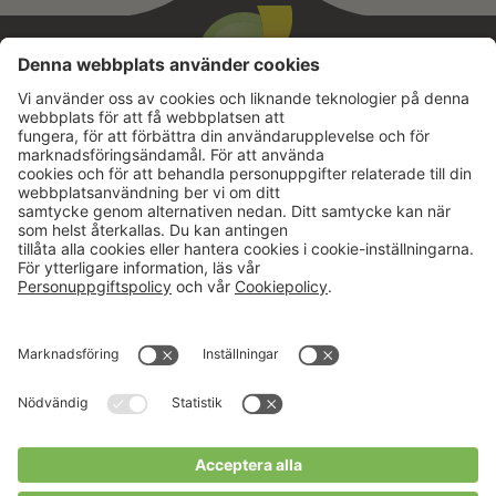
Aktuellt
Om oss
Karriär
Verksamheter
Nyheter
Om Hushållningssällskapet
Kalender
Hushållningssällskapens
Förbund
Publikationer
Tjänster
Press & media
Välkommen till Portalen!
Cookies m.m.