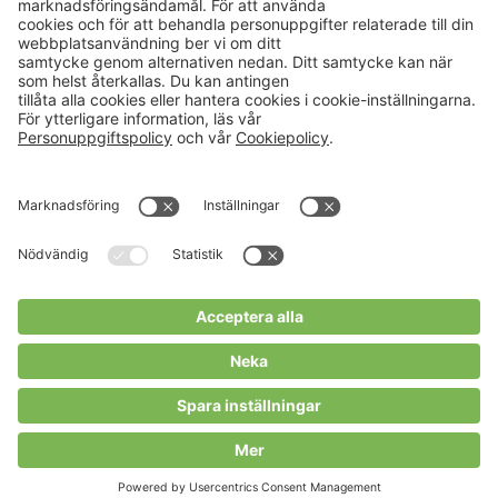
Aktuellt
Om oss
Karriär
Verksamheter
Nyheter
Om Hushållningssällskapet
Kalender
Hushållningssällskapens
Förbund
Publikationer
Tjänster
Press & media
Välkommen till Portalen!
Cookies m.m.
Cookies
Personuppgiftspolicy
Allmänna villkor
Copyright Hushållningssällskapens Förbund 2026