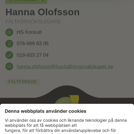
Hanna Olofsson
FÄLTFÖRSÖKSLEDARE
HS Konsult
076-669 83 06
019-603 27 04
hanna.olofsson@hushallningssallskapet.se
FÄLTFÖRSÖK