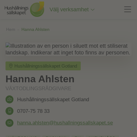
Till
innehåll
Välj verksamhet
på
sidan
Hem
»
Hanna Ahlsten
Hushållningssällskapet Gotland
Hanna Ahlsten
VÄXTODLINGSRÅDGIVARE
Hushållningssällskapet Gotland
0707-75 78 33
hanna.ahlsten@hushallningssallskapet.se