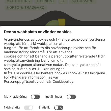
VÄXTODLING
EKONOMI
EU
NATURVÅRD
HORTO & TRÄDGÅRD
Aktuellt
Om oss
Karriär
Verksamheter
Nyheter
Om Hushållningssällskapet
Kalender
Hushållningssällskapens
Förbund
Publikationer
Tjänster
Press & media
Välkommen till Portalen!