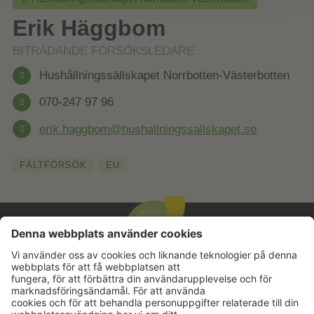
Erik Häggbom
BITRÄDANDE FÖRSÖKSLEDARE
Hushållningssällskapet Norrbotten-Västerbotten
070-247 97 96
erik.haggbom@hushallningssallskapet.se
FÄLTFÖRSÖK
EU