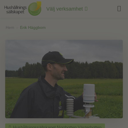
Till
innehåll
Välj verksamhet
på
sidan
Hem
»
Erik Häggbom
Hushållningssällskapet Norrbotten Västerbotten