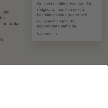
Du kan beställa prover via din
rådgivare, men kan också
 lokal
beställa enstaka prover och
tta
analyspaket själv på
 lantbruket
laboratoriets hemsida.
Läs mer
Cookies m.m.