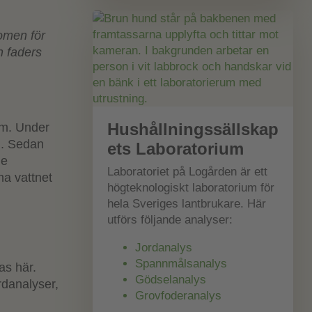
domen för
in faders
Hushållningssällskap
tem. Under
n. Sedan
ets Laboratorium
ge
Laboratoriet på Logården är ett
na vattnet
högteknologiskt laboratorium för
hela Sveriges lantbrukare. Här
utförs följande analyser:
Jordanalys
Spannmålsanalys
as här.
Gödselanalys
rdanalyser,
Grovfoderanalys