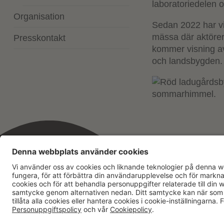
laboratoriedelen
Organisation
Sedan 2022 har vi
mässa där aktörer 
Presskontakt
kommer visning av
och landsbygden.