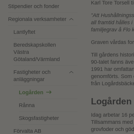
Karl Tore Torsell 
Stipendier och fonder
”Att Hushållningss
Regionala verksamheter
all framtid hålles 
familjegrav å Flo 
Lantlyftet
Graven vårdas for
Beredskapskollen
Västra
Till gårdens histo
Götaland/Värmland
90-talet fanns äv
1991 har omfattan
Fastigheter och
genomförts. Som e
anläggningar
från Logårdsbäcke
Logården
Logården 
Rånna
Idag arbetar 16 pe
Skogsfastigheter
Tillsammans med s
grovfoder och gö
Förvalta AB