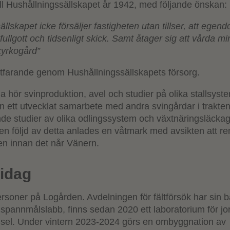
till Hushållningssällskapet år 1942, med följande önskan:
ällskapet icke försäljer fastigheten utan tillser, att egen
i fullgott och tidsenligt skick. Samt åtager sig att vårda m
kyrkogård”
tfarande genom Hushållningssällskapets försorg.
ria hör svinproduktion, avel och studier på olika stallsys
en ett utvecklat samarbete med andra svingårdar i trakte
de studier av olika odlingssystem och växtnäringsläcka
n följd av detta anlades en våtmark med avsikten att re
n innan det når Vänern.
idag
rsoner på Logården. Avdelningen för fältförsök har sin b
pannmålslabb, finns sedan 2020 ett laboratorium för jo
dsel. Under vintern 2023-2024 görs en ombyggnation av