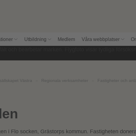
tioner
Utbildning
Medlem
Våra webbplatser
Om
sällskapet Västra
»
Regionala verksamheter
»
Fastigheter och anl
den
gen i Flo socken, Grästorps kommun. Fastigheten doner