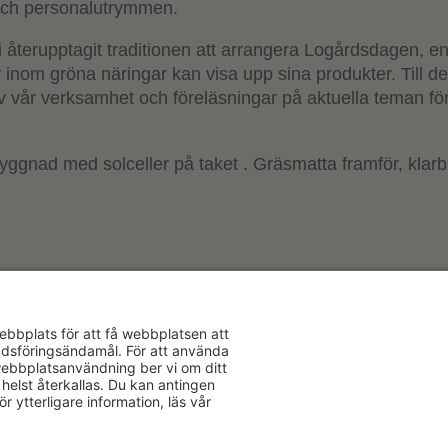
 och personalutrymmen.
 återupptagit traditionen att arrangera Logårdsdagen, en
inom gröna näringar kan visa upp sina produkter. Till de
 vår verksamhet och föreläsningar på aktuella teman för
Aktuellt
Om oss