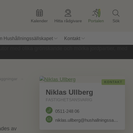
Kalender
Hitta rådgivare
Portalen
Sök
 Hushållningssällskapet
Kontakt
äggningar
»
KONTAKT
Niklas Ullberg
FASTIGHETSANSVARIG
0511-248 06
niklas.ullberg@hushallningssallskapet.se
ades av