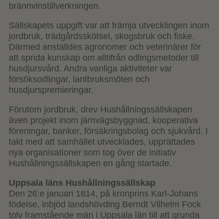
brännvinstillverkningen.
Sällskapets uppgift var att främja utvecklingen inom
jordbruk, trädgårdsskötsel, skogsbruk och fiske.
Därmed anställdes agronomer och veterinärer för
att sprida kunskap om alltifrån odlingsmetoder till
husdjursvård. Andra vanliga aktiviteter var
försöksodlingar, lantbruksmöten och
husdjurspremieringar.
Förutom jordbruk, drev Hushållningssällskapen
även projekt inom järnvägsbyggnad, kooperativa
föreningar, banker, försäkringsbolag och sjukvård. I
takt med att samhället utvecklades, upprättades
nya organisationer som tog över de initiativ
Hushållningssällskapen en gång startade.
Uppsala läns Hushållningssällskap
Den 26:e januari 1814, på kronprins Karl-Johans
födelse, inbjöd landshövding Berndt Vilhelm Fock
tolv framstående män i Uppsala län till att grunda