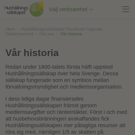
Till
innehåll
Välj verksamhet
på
sidan
Hem
»
Hushållningssällskapet Stockholm Uppsala
Södermanland
»
Om oss
»
Vår historia
Vår historia
Redan under 1800-talets första hälft uppstod
Hushållningssällskap över hela Sverige. Dessa
sällskap fungerade som en symbios mellan
förvaltningsmyndighet och medlemsorganisation.
I dess tidiga dagar finansierades
Hushållningssällskapen främst genom
medlemsavgifter och ränteintäkter. Först i och med
att husbehovsbränningen avskaffandes fick
Hushållningssällskapen mer påtagliga resurser att
röra sig med, nämligen 1/5 av skatten på