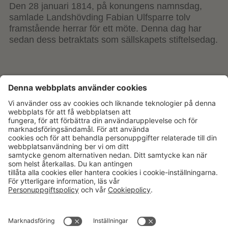
Den 28 januari 1814, på konungens namnsdag,
samlade Landshövding Fabian Ulfsparre tolv
framstående herrar för ett möte. Denna dag har
sedan dess betraktats som sällskapets stiftelsedag.
Aktuellt
Om oss
Karriär
Verksamheter