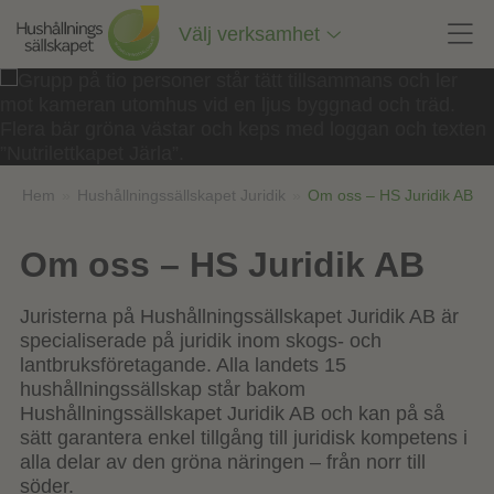
Till
innehåll
Välj verksamhet
på
sidan
Hem
»
Hushållningssällskapet Juridik
»
Om oss – HS Juridik AB
Om oss – HS Juridik AB
Juristerna på Hushållningssällskapet Juridik AB är
specialiserade på juridik inom skogs- och
lantbruksföretagande. Alla landets 15
hushållningssällskap står bakom
Hushållningssällskapet Juridik AB och kan på så
sätt garantera enkel tillgång till juridisk kompetens i
alla delar av den gröna näringen – från norr till
söder.