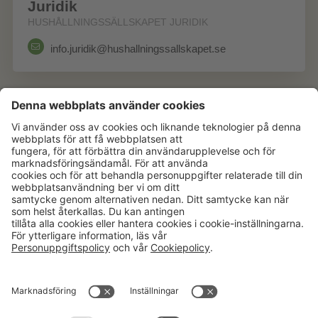
Juridik
HUSHÅLLNINGSSÄLLSKAPET JURIDIK
info.juridik@hushallningssallskapet.se
Aktuellt
Om oss
Karriär
Verksamheter
Nyheter
Om Hushållningssällskapet