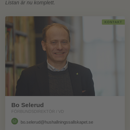
Listan är nu komplett.
KONTAKT
Bo Selerud
FÖRBUNDSDIREKTÖR / VD
bo.selerud@hushallningssallskapet.se