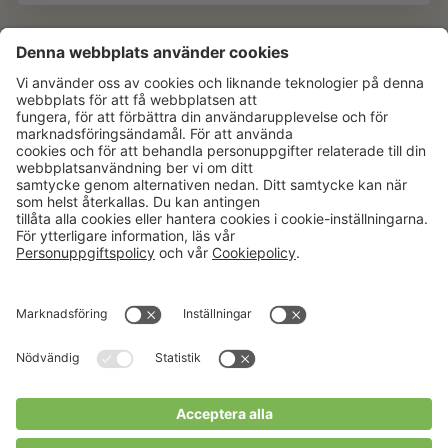
Aktuellt
Om oss
Karriär
Verksamheter
Nyheter
Om Hushållningssällskapet
Kalender
Hushållningssällskapens
Förbund
Publikationer
Tjänster
Press & media
Välkommen till Portalen!