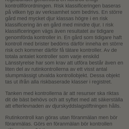
kontrollförordningen. Risk klassificeringen baseras
på vilken typ av verksamhet som bedrivs. En större
gård med mycket djur klassas högre i en risk
klassificering än en gård med mindre djur. I risk
klassificeringen vägs även resultatet av tidigare
genomförda kontroller in. En gård som tidigare haft
kontroll med brister bedöms därför inneha en större
risk och kommer därför få tätare kontroller. Av de
totala antalet kontroller som varje enskild
Länsstyrelse har som krav att utföra består även en
liten del av rutinkontrollerna av ett visst antal
slumpmässigt utvalda kontrollobjekt. Dessa objekt
tas ut ifrån alla riskbaserade klasser i registret.
Tanken med kontrollerna är att resurser ska riktas
dit de bäst behövs och att syftet med att säkerställa
att efterlevnaden av djurskyddslagstiftningen hålls.
Rutinkontroll kan göras utan föranmälan men bör
föranmälas. Görs en föranmälan bör kontrollen