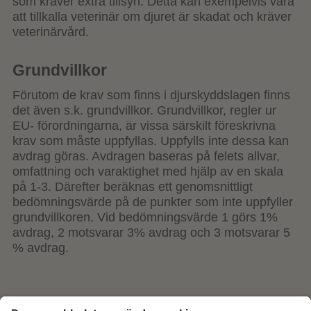
som kräver extra tillsyn. Detta kan exempelvis vara
att tillkalla veterinär om djuret är skadat och kräver
veterinärvård.
Grundvillkor
Förutom de krav som finns i djurskyddslagen finns
det även s.k. grundvillkor. Grundvillkor, regler ur
EU- förordningarna, är vissa särskilt föreskrivna
krav som måste uppfyllas. Uppfylls inte dessa kan
avdrag göras. Avdragen baseras på felets allvar,
omfattning och varaktighet med hjälp av en skala
på 1-3. Därefter beräknas ett genomsnittligt
bedömningsvärde på de punkter som inte uppfyller
grundvillkoren. Vid bedömningsvärde 1 görs 1%
avdrag, 2 motsvarar 3% avdrag och 3 motsvarar 5
% avdrag.