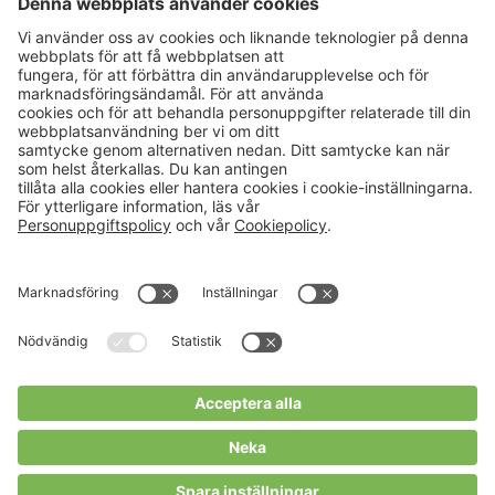
Aktuellt
Om oss
Karriär
Verksamheter
Nyheter
Om Hushållningssällskapet
Kalender
Hushållningssällskapens
Förbund
Publikationer
Tjänster
Press & media
Välkommen till Portalen!
Cookies m.m.