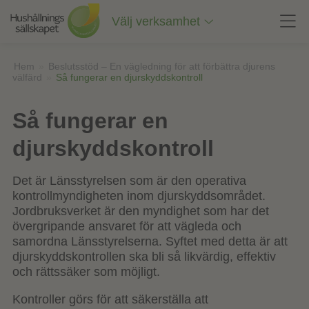
Till
innehåll
Välj verksamhet
på
sidan
Hem
»
Beslutsstöd – En vägledning för att förbättra djurens
välfärd
»
Så fungerar en djurskyddskontroll
Så fungerar en
djurskyddskontroll
Det är Länsstyrelsen som är den operativa
kontrollmyndigheten inom djurskyddsområdet.
Jordbruksverket är den myndighet som har det
övergripande ansvaret för att vägleda och
samordna Länsstyrelserna. Syftet med detta är att
djurskyddskontrollen ska bli så likvärdig, effektiv
och rättssäker som möjligt.
Kontroller görs för att säkerställa att