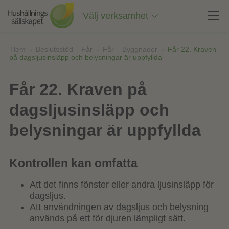
Till
innehåll
Välj verksamhet
på
sidan
Hem
»
Beslutsstöd – Får
»
Får – Byggnader
»
Får 22. Kraven
på dagsljusinsläpp och belysningar är uppfyllda
Får 22. Kraven på
dagsljusinsläpp och
belysningar är uppfyllda
Kontrollen kan omfatta
Att det finns fönster eller andra ljusinsläpp för
dagsljus.
Att användningen av dagsljus och belysning
används på ett för djuren lämpligt sätt.