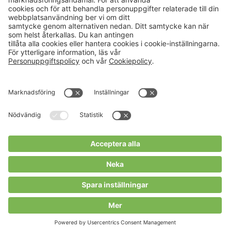
Aktuellt
Om oss
Karriär
Verksamheter
Nyheter
Om Hushållningssällskapet
Kalender
Hushållningssällskapens
Förbund
Publikationer
Tjänster
Press & media
Välkommen till Portalen!
Cookies m.m.
Cookies
Personuppgiftspolicy
Allmänna villkor