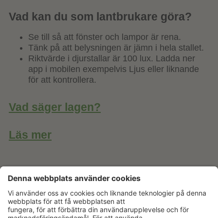
Vad kan du som lantbrukare göra?
Se till så att fönster och lampor är rena.
Tänk på att belysningen är jämn i hela stallet.
Riktvärde i djurstallar är 100 lux. Ladda ner
app i mobilen exempelvis Ljus eller liknande
för att kontrollera.
Vad säger lagen?
Läs mer