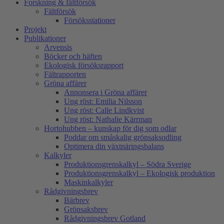
Forskning & fältförsök
Fältförsök
Försöksstationer
Projekt
Publikationer
Arvensis
Böcker och häften
Ekologisk försöksrapport
Fältrapporten
Gröna affärer
Annonsera i Gröna affärer
Ung röst: Emilia Nilsson
Ung röst: Calle Lindkvist
Ung röst: Nathalie Kärrman
Hortohubben – kunskap för dig som odlar
Poddar om småskalig grönsaksodling
Optimera din växtnäringsbalans
Kalkyler
Produktionsgrenskalkyl – Södra Sverige
Produktionsgrenskalkyl – Ekologisk produktion
Maskinkalkyler
Rådgivningsbrev
Bärbrev
Grönsaksbrev
Rådgivningsbrev Gotland