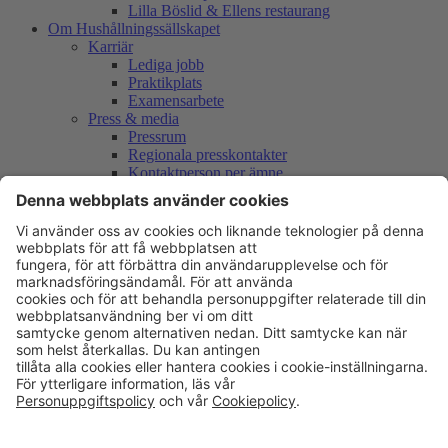
Lilla Böslid & Ellens restaurang
Om Hushållningssällskapet
Karriär
Lediga jobb
Praktikplats
Examensarbete
Press & media
Pressrum
Regionala presskontakter
Kontaktperson per ämne
Vår logotyp
International partner information
Mässor & mötesplatser
Remissyttranden
Remissyttranden 2026
Remissyttranden 2025
Remissyttranden 2024
Remissyttranden 2023
Remissyttranden 2022
Remissyttranden 2021
Remissyttranden 2020
Remissyttranden 2019
Remissyttranden 2018
Remissyttranden 2017
Remissyttranden 2015