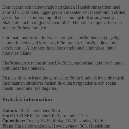
Den vackra och välbevarade herrgården Hässleholmsgården med
anor från 1500-talet, ligger precis i utkanten av Hässleholm. Gården
ger en fantastisk inramning till ett stämningsfullt arrangemang –
Skånejul – och har gjort så snart 50 år. Här väntar upplevelser och
smaker för hela familjen!
God mat, fantastiska dofter, läckert godis, utsökt hemslöjd, gediget
hantverk, hemlagad korv, ost, bröd, granar, hemstöpta ljus, tomtar
och lucior… Allt möter du på årets traditionella julmässa, mitt i
hjärtat av Skåne.
I kaffestugan serveras julbord, kaffe/te, smörgåsar, kakor och annat
gott under hela mässan.
På plats finns också duktiga musiker för att bjuda på levande musik.
Spelmännen cirkulerar mellan de olika byggnaderna och spelar
musik under alla fyra dagarna.
Praktisk information
Datum:
20-22 november 2026
Entré:
100 SEK. Fri entré för barn under 13 år
Öppettider:
Fredag 10-19, lördag 10-18, söndag 10-16
Plats:
Hässleholmsgården, Hovdalavägen 303, Hässleholm