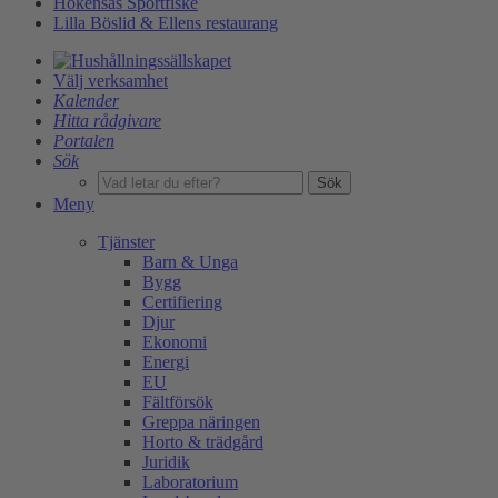
Hökensås Sportfiske
Lilla Böslid & Ellens restaurang
Välj verksamhet
Kalender
Hitta rådgivare
Portalen
Sök
Sök
Meny
Tjänster
Barn & Unga
Bygg
Certifiering
Djur
Ekonomi
Energi
EU
Fältförsök
Greppa näringen
Horto & trädgård
Juridik
Laboratorium