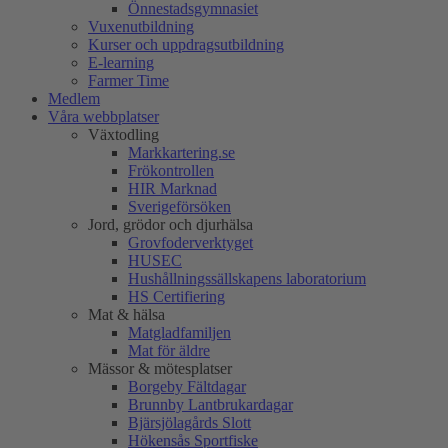
Önnestadsgymnasiet
Vuxenutbildning
Kurser och uppdragsutbildning
E-learning
Farmer Time
Medlem
Våra webbplatser
Växtodling
Markkartering.se
Frökontrollen
HIR Marknad
Sverigeförsöken
Jord, grödor och djurhälsa
Grovfoderverktyget
HUSEC
Hushållningssällskapens laboratorium
HS Certifiering
Mat & hälsa
Matgladfamiljen
Mat för äldre
Mässor & mötesplatser
Borgeby Fältdagar
Brunnby Lantbrukardagar
Bjärsjölagårds Slott
Hökensås Sportfiske