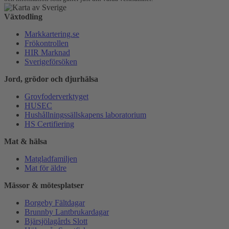
Växtodling
Markkartering.se
Frökontrollen
HIR Marknad
Sverigeförsöken
Jord, grödor och djurhälsa
Grovfoderverktyget
HUSEC
Hushållningssällskapens laboratorium
HS Certifiering
Mat & hälsa
Matgladfamiljen
Mat för äldre
Mässor & mötesplatser
Borgeby Fältdagar
Brunnby Lantbrukardagar
Bjärsjölagårds Slott