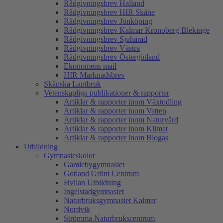
Rådgivningsbrev Halland
Rådgivningsbrev HIR Skåne
Rådgivningsbrev Jönköping
Rådgivningsbrev Kalmar Kronoberg Blekinge
Rådgivningsbrev Sjuhärad
Rådgivningsbrev Västra
Rådgivningsbrev Östergötland
Ekonomens mail
HIR Marknadsbrev
Skånska Lantbruk
Vetenskapliga publikationer & rapporter
Artiklar & rapporter inom Växtodling
Artiklar & rapporter inom Vatten
Artiklar & rapporter inom Naturvård
Artiklar & rapporter inom Klimat
Artiklar & rapporter inom Biogas
Utbildning
Gymnasieskolor
Gamlebygymnasiet
Gotland Grönt Centrum
Hvilan Utbildning
Ingelstadgymnasiet
Naturbruksgymnasiet Kalmar
Nordvik
Strömma Naturbrukscentrum