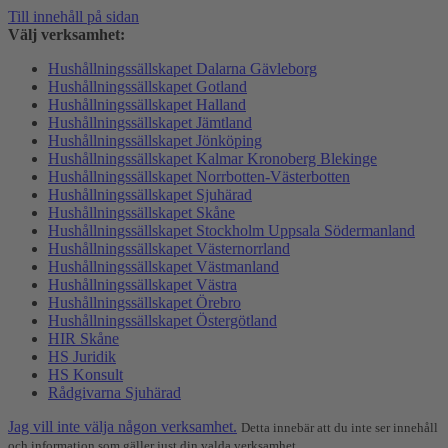
Till innehåll på sidan
Välj verksamhet:
Hushållningssällskapet Dalarna Gävleborg
Hushållningssällskapet Gotland
Hushållningssällskapet Halland
Hushållningssällskapet Jämtland
Hushållningssällskapet Jönköping
Hushållningssällskapet Kalmar Kronoberg Blekinge
Hushållningssällskapet Norrbotten-Västerbotten
Hushållningssällskapet Sjuhärad
Hushållningssällskapet Skåne
Hushållningssällskapet Stockholm Uppsala Södermanland
Hushållningssällskapet Västernorrland
Hushållningssällskapet Västmanland
Hushållningssällskapet Västra
Hushållningssällskapet Örebro
Hushållningssällskapet Östergötland
HIR Skåne
HS Juridik
HS Konsult
Rådgivarna Sjuhärad
Jag vill inte välja någon verksamhet.
Detta innebär att du inte ser innehåll
och information som gäller just din valda verksamhet.