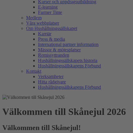
Kurser och uppdragsutbildning
E-learning
Farmer Time
Medlem
Våra webbplatser
Om Hushållningssällskapet
Karriär
Press & media
International partner information
Mässor & mötesplatser
Remissyttranden
Hushållningssällskapets historia
Hushållningssällskapens Förbund
Kontakt
Verksamheter
Hitta rådgivare
Hushållningssällskapens Förbund
Välkommen till Skånejul 2026
Välkommen till Skånejul!