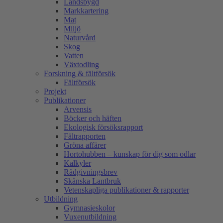
Landsbygd
Markkartering
Mat
Miljö
Naturvård
Skog
Vatten
Växtodling
Forskning & fältförsök
Fältförsök
Projekt
Publikationer
Arvensis
Böcker och häften
Ekologisk försöksrapport
Fältrapporten
Gröna affärer
Hortohubben – kunskap för dig som odlar
Kalkyler
Rådgivningsbrev
Skånska Lantbruk
Vetenskapliga publikationer & rapporter
Utbildning
Gymnasieskolor
Vuxenutbildning