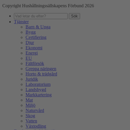
Copyright Hushållningssällskapens Förbund 2026
Sök
Tjänster
Barn & Unga
Bygg
Certifiering
Djur
Ekonomi
Energi
EU
Fältförsök
Greppa näringen
Horto & trädgård
Juridik
Laboratorium
Landsbygd
Markkartering
Mat
Miljö
Naturvård
Skog
Vatten
Växtodling